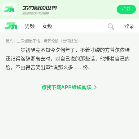
打开
男频
女频
登录
第八十二章:痴迷不悟，痴梦沦陷（台词修改）
一梦初醒竟不知今夕何年了，不着寸缕的方普尔依稀
还记得洛辞卿离去时，对自己说的那些话，他捂着自己的
脸，不由得苦笑出声“:说那么多……终...
点我下载APP继续阅读