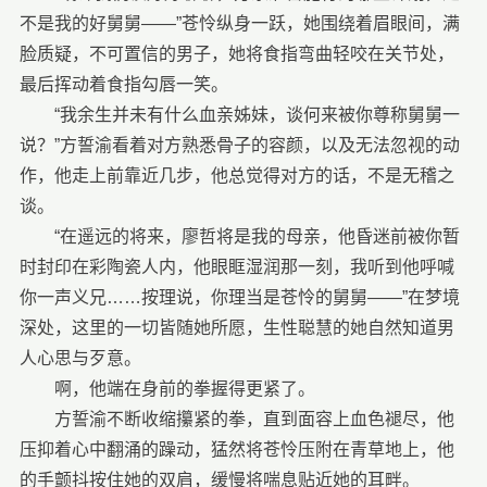
不是我的好舅舅——”苍怜纵身一跃，她围绕着眉眼间，满
脸质疑，不可置信的男子，她将食指弯曲轻咬在关节处，
最后挥动着食指勾唇一笑。
“我余生并未有什么血亲姊妹，谈何来被你尊称舅舅一
说？”方誓渝看着对方熟悉骨子的容颜，以及无法忽视的动
作，他走上前靠近几步，他总觉得对方的话，不是无稽之
谈。
“在遥远的将来，廖哲将是我的母亲，他昏迷前被你暂
时封印在彩陶瓷人内，他眼眶湿润那一刻，我听到他呼喊
你一声义兄……按理说，你理当是苍怜的舅舅——”在梦境
深处，这里的一切皆随她所愿，生性聪慧的她自然知道男
人心思与歹意。
啊，他端在身前的拳握得更紧了。
方誓渝不断收缩攥紧的拳，直到面容上血色褪尽，他
压抑着心中翻涌的躁动，猛然将苍怜压附在青草地上，他
的手颤抖按住她的双肩，缓慢将喘息贴近她的耳畔。