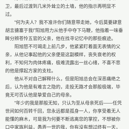
卫，最后过渡到几米外耸立的土墙，他的指示再明显不
过。
“何为夫人？我不准许你们随意带走她，今后莫要肆意
胡言搪塞于我!”阳旭用力从他手中夺下马鞭，他指着一味垂
眸分辨苍怜五官的父亲，他在找寻记忆中的那些痕迹。
阳旭怒不可竭走上前几步，他紧紧盯着面无表情的父
亲，从他记事起他的父亲便是这副模样，丧失衰老的权
利，不知何为肉体疼痛，极难流露出一丝心绪，不喜不悲
的他是撑起方家的支柱。
他从不对自己解释什么，但是阳旭总会在深恶痛绝之
后，认为他是有难言之隐的，走投无路才会那般极端，毕
竟无可否认他是挚爱自己的母亲。
“年少的我是那般无知，只认为至从母亲死后——任凭
世间如何百转千回，您永远都是孤身一人，你享受着无人
能懂的麻木，可是我为何要不断逃离您的掌控，不想被你
口中家族利益，愚弄一世的我，你有没有想过终有一天，