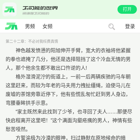
打开
男频
女频
登录
第二十二章：不必对我枉费真情
神色越发愤懑的阳旭伸开手臂，宽大的衣袖将他紧握
的拳也遮掩了几分，他还是选择阻挡了这个冷血无情的男
人，那个他余生都不敢出口忤逆的人!
格外湿滑泥泞的街道上，一前一后两辆疾驰的马车朝
这里赶来，而较为年老的马夫用力拽扯缰绳，迫使马儿在
废墟的茶馆旁靠近停下，他有些慌乱匆忙赶到男人身边，
弯腰垂眸拱手示意。
“家主既然来此找到了少爷，也寻回了夫人……那便尽
快启程离开这里吧！”这个满面沟壑疮痍的男人，神情有些
愁苦哑然。
方誓渝极为冷漠的眼神，扫过静默在原地候命的暗