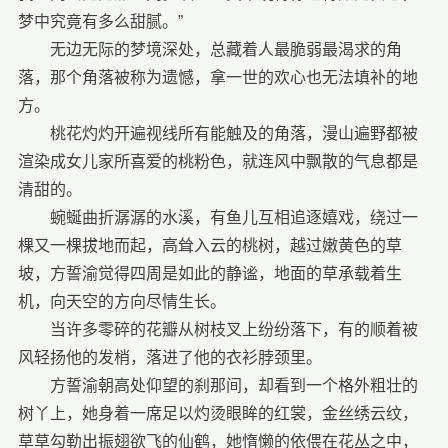
梦中究竟有多么甜腻。”
无边无际的梦境深处，总藏着人最脆弱最渴求的角
落，那个角落被称为遗憾，拿一世的欢心也无法填补的地
方。
桃花灼灼开遍视线所有能触及的角落，漫山遍野都被
渲染成女儿家所喜爱的桃粉色，就连风中飘散的气息都是
清甜的。
蜿蜒曲折潺潺的水溪，有鱼儿互相追逐嬉戏，绕过一
棵又一棵拔地而起，高耸入云的桃树，越过嫩黄色的草
坡，方誓渝觉得四周是如此的静谧，地面的草承载着生
机，向天空的方向尽情生长。
当许多零碎的花瓣从树枝叉上纷纷落下，有的顺着被
风轻扬他的发梢，落进了他的衣衫脖颈里。
方誓渝朝高处仰望的刹那间，却看到一个格外粗壮的
树丫上，她身着一席足以灼烫眼眸的红裳，金丝绣云纹，
草草勾勒出振翅欲飞的仙鹤，她惰懒的依偎在花丛之中，