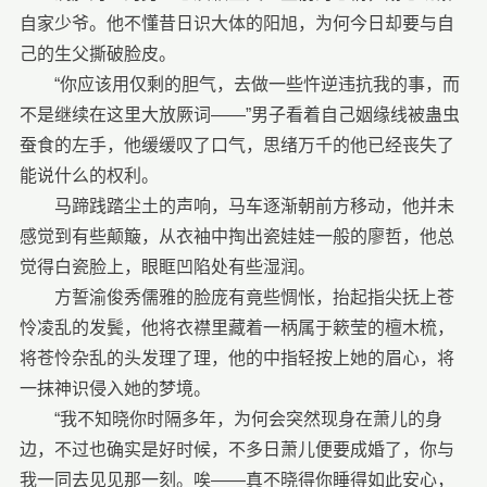
自家少爷。他不懂昔日识大体的阳旭，为何今日却要与自
己的生父撕破脸皮。
“你应该用仅剩的胆气，去做一些忤逆违抗我的事，而
不是继续在这里大放厥词——”男子看着自己姻缘线被蛊虫
蚕食的左手，他缓缓叹了口气，思绪万千的他已经丧失了
能说什么的权利。
马蹄践踏尘土的声响，马车逐渐朝前方移动，他并未
感觉到有些颠簸，从衣袖中掏出瓷娃娃一般的廖哲，他总
觉得白瓷脸上，眼眶凹陷处有些湿润。
方誓渝俊秀儒雅的脸庞有竟些惆怅，抬起指尖抚上苍
怜凌乱的发鬓，他将衣襟里藏着一柄属于簌莹的檀木梳，
将苍怜杂乱的头发理了理，他的中指轻按上她的眉心，将
一抹神识侵入她的梦境。
“我不知晓你时隔多年，为何会突然现身在萧儿的身
边，不过也确实是好时候，不多日萧儿便要成婚了，你与
我一同去见见那一刻。唉——真不晓得你睡得如此安心，