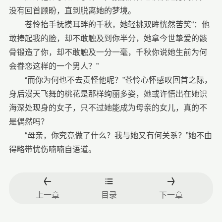
没有回首顾盼，直到脱离她的梦境。
苍怜抬手抚摸耳畔的千秋，她轻挑双眸恍然苦笑“：他
敢捧起我的脸，却不敢触及到你半分，她拿今世挚爱的骸
骨锻造了你，却不敢触及一分一毫，千秋你说她生前为何
会眷恋这样的一个男人？”
“而你为何也不去责怪他呢？”苍怜心怀感叹回首之际，
身后漫天飞舞的桃花是那样绚丽多姿，她或许悟出在她识
海深处现身的女子，只不过她能成为母亲的女儿，真的不
是偶然吗？
“母亲，你究竟做了什么？我与她又有何关系？”她不由
得略带忧伤喃喃自语道。
上一章
目录
下一章