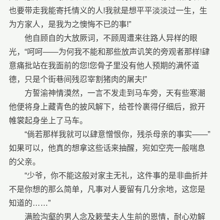
也要带走我能寄托情义的人!我就是想平平淡淡过一生，生
为方家人，是我为之懊悔不已的事!”
他自顾自的大放厥词，不顾周遭来往路人异样的眼
光，“呵呵——为何我不能和那些放声讥笑的旁观者那样!肆
意痛批站在我面前的您!您骨子里没有他人预期的满怀道
德，只是个街巷间残忍宰割猪肉的屠夫!”
方誓渝神情漠然，一言不发走到马车旁，天有些寒潮
他便将身上藏青色的披风解下，给苍怜裹得仔细后，掀开
帷裳起身坐上了马车。
“倘若那样我就可以肆意憎恨你，残杀母亲的事实——”
如果可以，他真的想拿这些话来抽醒，宛如空壳一般喘息
的父亲。
“少爷，你不能这般对家主无礼，这件事的是非曲折并
不是你想的那么简单，凡事对人要留有几分余地，这您是
知道的……”
满脸沟壑的男人念及簌莹夫人生前的恩情，耐心劝解