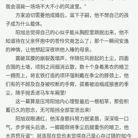
我会溺毙一场场不大不小的风波里。”
方家迫切需要他成婚后，诞下子嗣，他不想自己的孩
子成为什么载体。
阳旭总觉得自己的心似乎能从胸腔里跳脱出来，他不
知道待在父亲怀抱中的苍怜究竟怎么了，那个一瞬间安逸
的神情，让他想起深夜哄他入睡的母亲。
震破耳膜的崩裂轰塌声，伴随狂风掀起的土尘，四面
合围的土墙，顷刻之间烟消云散，数十个身着黑衣的暗卫
一拥而上，将玄铁打造的项环强制戴在季尘的脖颈上，他
们有的不顾及自身被咬断的手臂，提着被迫缩成狼崽的季
尘，随手抛丢进马车车厢里!
这一幕算是压垮阳旭内心理智最后一根稻草，那些积
蓄已久的怨念，无可阻挡全部宣泄出来!
阳旭双眼通红，他浑身颤抖努力抿紧唇，深深吸一口
气，步步摇头后退，一脚踢倒将季尘后腿重伤的暗卫，他
大声怒斥道“：就连现在您也未觉得自己是心存过错的!如今