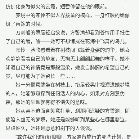
仿佛化身为似火的云霞，短暂停留在他的眼前。
梦境中的苍怜不似人界孩童的模样，一身红装的她像
极了替嫁的时候。
刀削般的薄唇轻启欲说，方誓渝却看到苍怜用手抵住
了自己的唇，嘘——她可不想惊扰在花海中飞舞的鸟儿。
苍怜一脸欣慰看着在树枝间飞舞着身姿的灼华，她喜
欢静静看着自己的挚友，无拘无束翩翩起舞的样子。她不
知道自己的神情竟是那般温柔，她发自肺腑的希望自己的
梦，尽可能为了她留长一些……
她十分惬意端坐在树枝上，抬足轻晃审视溜进她梦境
的人，她能够窥探到任何活人的内心，如果对方刻意伪
装，那她的举动就有得不偿失的意味。
她从容不迫面含笑意打量，刹那间迟疑的方誓渝，即
使陷入虚无的梦境，她还是能够听到某些心在哪里悲泣。
思虑许久，她还是愿意和树下的人谈谈。
“或许我们该好好聊聊，方家准备施行的哪些计划，是