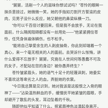
“舅舅，活剐一个人的滋味你想试试吗？”苍怜的眼眸一
抹杀意掠过，她微微一笑，她的手指如刃割开方誓渝的皮
肉，见男子没什么反应，她又朝他的鼻梁纵横一刀。
“你可以千百倍讨要回来，但是我不会放手，无论在我
面前，什么隔阂阻碍都没有一丝用处——”他紧紧拥住苍
怜，任凭身体遍体鳞伤，也不松手。
“能将自己挚爱余生的人剥皮抽骨，你此刻却端着一个
真心，来一个毫无相关的人的面前。去哭诉什么怅悔，讲
什么爱得不忘放手？舅舅，究竟在人世间何等愚蠢不可及
的女子，才配站在您的身边？被你愚弄终生？”
苍怜皱紧眉头，她的语气十足十的轻蔑讽刺，她委实
不喜欢这等卑劣之人的血，弄脏她的衣裳。
“今日我总算是见识到，她对我该是这般恨之入骨的眼
神了——”沾染温热鲜血的手，缓慢抚平她紧皱的眉眼，手
却避开了散乱的头发，耳边坠着的千秋。
随即他似乎知道了什么，抿紧唇神色淡漠起身离开，