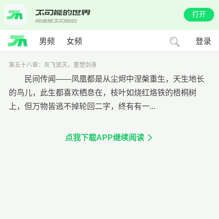
打开
男频
女频
登录
第五十八章：灰飞泯灭，重塑剑身
民间传闻——凤凰都是从尘烬中涅槃重生，天生地长
的鸟儿，此生都喜欢栖息在，枝叶如烧红烙铁的梧桐树
上，但万物皆逃不掉轮回二字，终有有一...
点我下载APP继续阅读