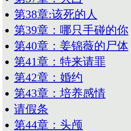
第38章:该死的人
第39章：哪只手碰的你
第40章：姜锦薇的尸体
第41章：特来请罪
第42章：婚约
第43章：培养感情
请假条
第44章：头颅