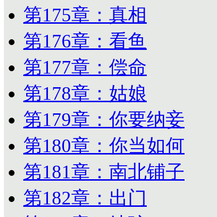
第175章：真相
第176章：看鱼
第177章：偿命
第178章：姑娘
第179章：你要纳妾
第180章：你当如何
第181章：南北铺子
第182章：出门