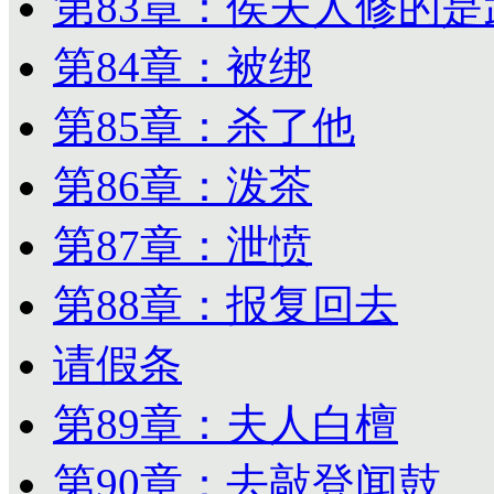
第83章：侯夫人修的是
第84章：被绑
第85章：杀了他
第86章：泼茶
第87章：泄愤
第88章：报复回去
请假条
第89章：夫人白檀
第90章：去敲登闻鼓