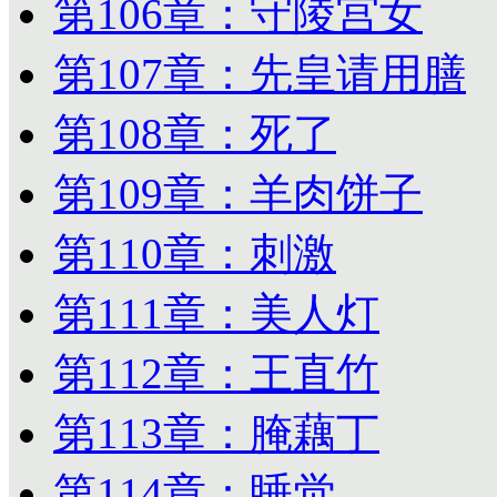
第106章：守陵宫女
第107章：先皇请用膳
第108章：死了
第109章：羊肉饼子
第110章：刺激
第111章：美人灯
第112章：王直竹
第113章：腌藕丁
第114章：睡觉