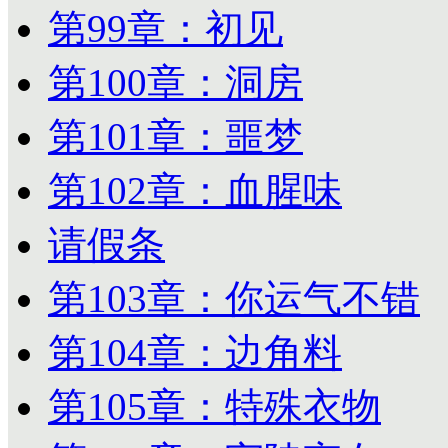
第99章：初见
第100章：洞房
第101章：噩梦
第102章：血腥味
请假条
第103章：你运气不错
第104章：边角料
第105章：特殊衣物