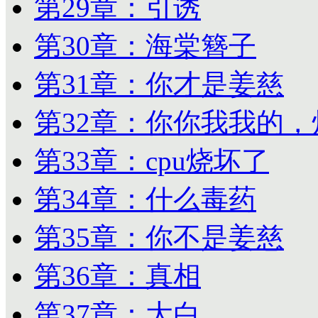
第29章：引诱
第30章：海棠簪子
第31章：你才是姜慈
第32章：你你我我的，
第33章：cpu烧坏了
第34章：什么毒药
第35章：你不是姜慈
第36章：真相
第37章：大白