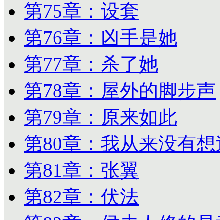
第75章：设套
第76章：凶手是她
第77章：杀了她
第78章：屋外的脚步声
第79章：原来如此
第80章：我从来没有
第81章：张翼
第82章：伏法