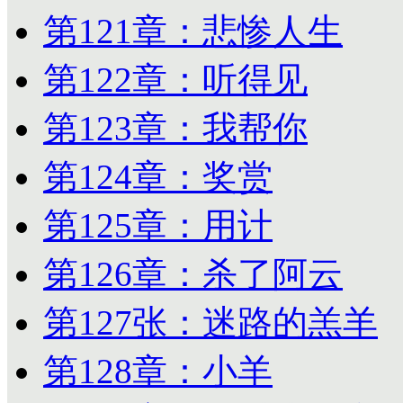
第121章：悲惨人生
第122章：听得见
第123章：我帮你
第124章：奖赏
第125章：用计
第126章：杀了阿云
第127张：迷路的羔羊
第128章：小羊