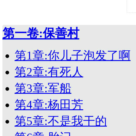
第一卷:保善村
第1章:你儿子泡发了啊
第2章:有死人
第3章:军船
第4章:杨田芳
第5章:不是我干的