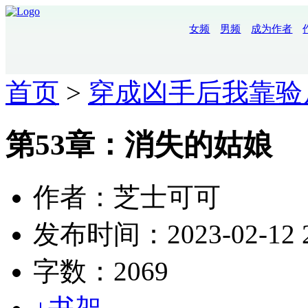
女频
男频
成为作者
首页
>
穿成凶手后我靠验
第53章：消失的姑娘
作者：芝士可可
发布时间：2023-02-12 2
字数：2069