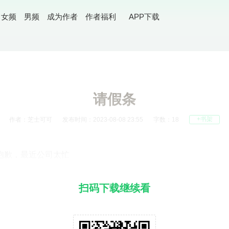
女频
男频
成为作者
作者福利
APP下载
请假条
+书架
作者：芝士可可
发布时间：2023-08-08 23:55
字数：18
抱歉，最近公司太忙
扫码下载继续看