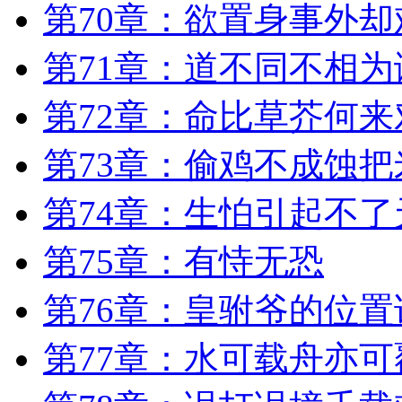
第70章：欲置身事外
第71章：道不同不相为
第72章：命比草芥何来
第73章：偷鸡不成蚀把
第74章：生怕引起不
第75章：有恃无恐
第76章：皇驸爷的位
第77章：水可载舟亦可