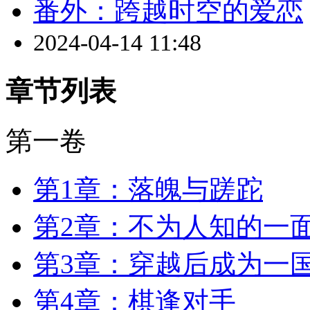
番外：跨越时空的爱恋
2024-04-14 11:48
章节列表
第一卷
第1章：落魄与蹉跎
第2章：不为人知的一
第3章：穿越后成为一
第4章：棋逢对手