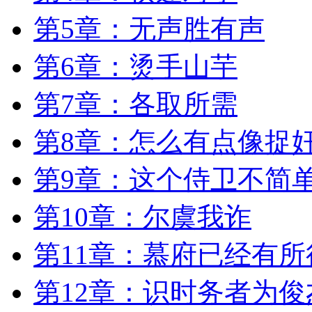
第5章：无声胜有声
第6章：烫手山芋
第7章：各取所需
第8章：怎么有点像捉
第9章：这个侍卫不简
第10章：尔虞我诈
第11章：慕府已经有所
第12章：识时务者为俊