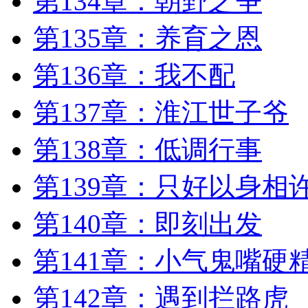
第134章：朝野之争
第135章：养育之恩
第136章：我不配
第137章：淮江世子爷
第138章：低调行事
第139章：只好以身相
第140章：即刻出发
第141章：小气鬼嘴硬
第142章：遇到拦路虎