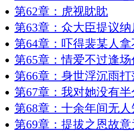
第62章：虎视眈眈
第63章：众大臣提议纳
第64章：吓得裴某人
第65章：情爱不过逢场
第66章：身世浮沉雨打
第67章：我对她没有半
第68章：十余年间无人
第69章：提拔之恩故意