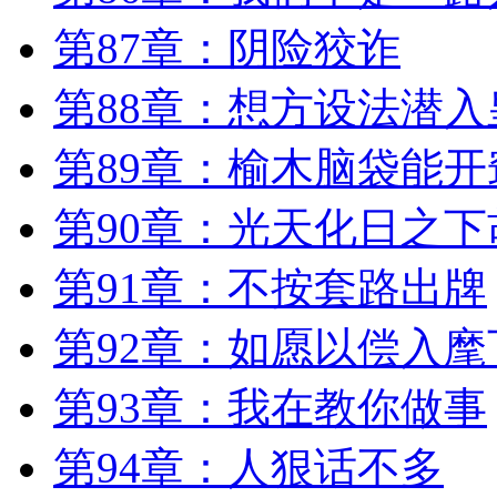
第87章：阴险狡诈
第88章：想方设法潜入
第89章：榆木脑袋能开
第90章：光天化日之下
第91章：不按套路出牌
第92章：如愿以偿入麾
第93章：我在教你做事
第94章：人狠话不多