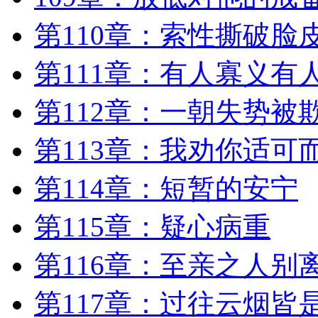
第110章：索性撕破脸
第111章：有人寡义有
第112章：一朝失势被
第113章：我劝你适可
第114章：短暂的安宁
第115章：疑心病重
第116章：至亲之人别
第117章：过往云烟皆