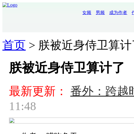
女频
男频
成为作者
首页
>
朕被近身侍卫算计
朕被近身侍卫算计了
最新更新：
番外：跨越
11:48