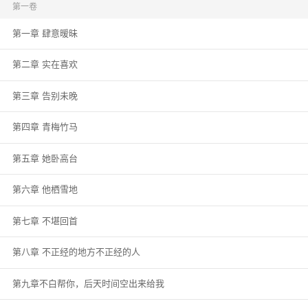
平平安安。” 三十岁后，她许不了这个愿望了。 她也不再过生日了，只是每年
第一卷
的二月十八日，北京城的青山烈士墓园都会招待一位身份不明的女人，她总是
第一章 肆意暧昧
带来一束白色洋桔梗，会在一方墓碑前呆很久。 没有人知道她的身份，只晓得
有警卫员不远不近的守着她。 本书又名《越山爱你百年》《她的苦月亮》，了
无春意的荒山是他，那轮遥挂天边的苦月亮也是他。
第二章 实在喜欢
第三章 告别未晚
第四章 青梅竹马
第五章 她卧高台
第六章 他栖雪地
第七章 不堪回首
第八章 不正经的地方不正经的人
第九章不白帮你，后天时间空出来给我