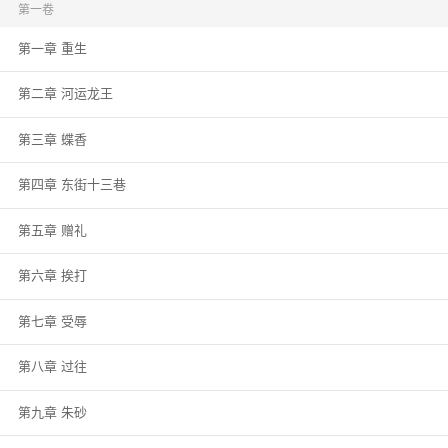
抱着她曾经弹唱在怀的琵琶轻捻慢挑。 再度醒来，回到自己风华正茂，所有故
第一卷
事的起点。 这一次，方洵彦决定，绝不让她再受半点委屈，与其用别人拼凑她
第一章 重生
的模样，不如将她好生留在身旁，悉心照料，佑她人生顺遂，一生喜乐无忧。
* 萧玉儿：我要钱。 方洵彦：方氏钱庄改名萧氏。 萧玉儿：我要地。 方洵
彦：京城东西街坊各八十里巷，所有的铺子，转给夫人。 萧玉儿：世界这么
第二章 河运龙王
大，我要去看看。 方洵彦：三百艘千吨轮，保驾护航。 萧玉儿：……我要玉
面小生！ 方洵彦：…… 第二日饱食餮足的方洵彦心满意足的看着萧玉儿：娘
第三章 蝶香
子还要吗？ 萧玉儿委屈巴巴，哭嘁嘁的缩在墙角：不要了，再也不要了。
第四章 东街十三巷
第五章 赠礼
第六章 挨打
第七章 受辱
第八章 过往
第九章 朱砂