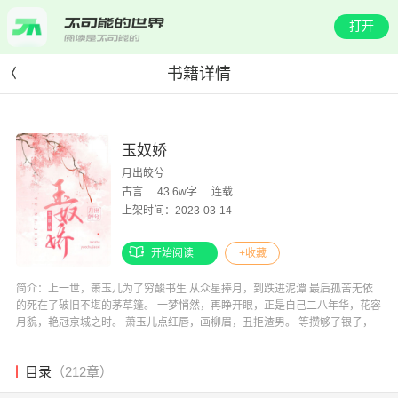
打开
书籍详情
玉奴娇
月出皎兮
古言
43.6w字
连载
上架时间：2023-03-14
开始阅读
+收藏
简介：上一世，萧玉儿为了穷酸书生 从众星捧月，到跌进泥潭 最后孤苦无依
的死在了破旧不堪的茅草篷。 一梦悄然，再睁开眼，正是自己二八年华，花容
月貌，艳冠京城之时。 萧玉儿点红唇，画柳眉，丑拒渣男。 等攒够了银子，
收了整条甜水巷，做这条巷子的第一大妈妈，往后，躺在金子上数票子 美哉美
哉 殊不知，早在她蛾眉微展时，早就被人记在心间。 * 方洵彦一生娶了十三个
目录
（212章）
妻妾，无一列外都有一点像她。 或眉，或眼，或是含笑回眸，或是浅吟低唱。
只要有一点相似便要娶进府中。 但他明白，这些女人都不是她。 垂垂老矣，