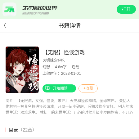
打开
书籍详情
【无限】怪谈游戏
火锅辣么好吃
幻想
4.6w字
连载
上架时间：2023-01-01
开始阅读
+收藏
简介：【无限流，女强，怪谈，末世】 天灾和怪谈降临，全球末世。 失忆大
佬林初一被莫名拉进怪谈游戏，开局一间小破房，后期装修全靠打。 别人的末
世生活：艰难求生。 林初一的末世生活：开心的时候升级小屋囤物资，不开心
的时候打打厉鬼。 从此她在怪谈游戏出了名。 众玩家：听说了没？最近超强
的大神一身反骨，谁都不服！ 厉鬼：（流泪脸）没有人比我更懂反骨。
目录
（22章）