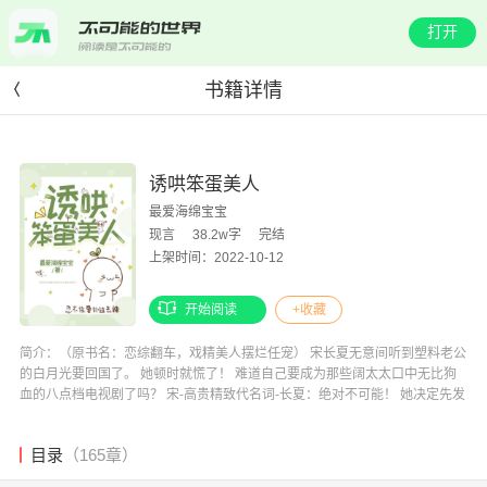
打开
书籍详情
诱哄笨蛋美人
最爱海绵宝宝
现言
38.2w字
完结
上架时间：2022-10-12
开始阅读
+收藏
简介：（原书名：恋综翻车，戏精美人摆烂任宠） 宋长夏无意间听到塑料老公
的白月光要回国了。 她顿时就慌了！ 难道自己要成为那些阔太太口中无比狗
血的八点档电视剧了吗？ 宋-高贵精致代名词-长夏：绝对不可能！ 她决定先发
制人——离婚。 于是开始了她作天作地的离婚道路！ - 恋综上 沉郁随意一瞥。
宋长夏：“老公你为什么要看别人，是不是不爱我了？是不是不要我的？我再也
目录
（165章）
不是你的小心肝了？” 网友：作精快滚！ 沉郁掏出一条亮晶晶的钻石项链。 宋
长夏盯着bulingbuling的项链一时间挪不开视线，呜呜~ 他拿钻石贿赂我哎！ -