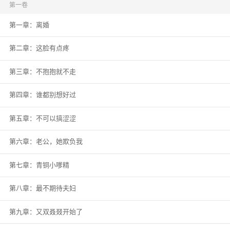
宋家突然破产，昔日高高在上的宋家小姐一夜之间跌入泥潭。 唯一的依仗是连
第一卷
面上功夫都不愿做的塑料老公。 大家都等着看宋长夏被扫地出门。 没想到有
第一章：离婚
一天，豪门大群之中。 八卦男主角PO出一张绝版高奢包包图，表明愿意出十
倍的价钱收。 好事之人多问了一嘴。 沉郁很是云淡风轻：没什么，哄老婆。 -
宋长夏受不了这种被当金丝雀养着的生活，忍痛把男人送的所有东西还回去，
第二章：这脸有点疼
一脸决绝：“我要离婚！” 沉郁眼神晦暗，松了松领带：“你再说一遍！” 半小时
后。 某人泣不成声，语不成调，房间满是旖旎的气息：“不……离了……”
第三章：不抱抱就不走
第四章：谁都别想好过
第五章：不可以搞涩涩
第六章：老公，她欺负我
第七章：青铜小嗲精
第八章：最不期待夫妇
第九章：又双叒叕开始了