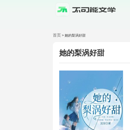
首页
>
她的梨涡好甜
她的梨涡好甜