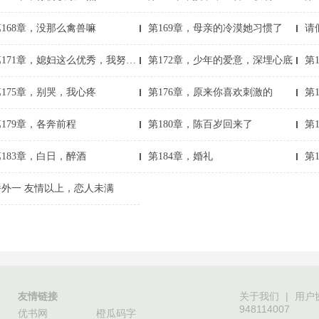
第168章，没那么禽兽嘛
第169章，母亲的冷漠她习惯了
请
第171章，媳妇这么优秀，我努力是应该的
第172章，少年的爱意，深埋心底
第175章，别哭，我心疼
第176章，原来你喜欢刺激的
第
179章，各奔前程
第180章，陈百岁回来了
第
第183章，白日，醉酒
第184章，婚礼
第
番外一 友情以上，恋人未满
友情链接
关于我们
|
用户
948114007
优书网
橙瓜码字