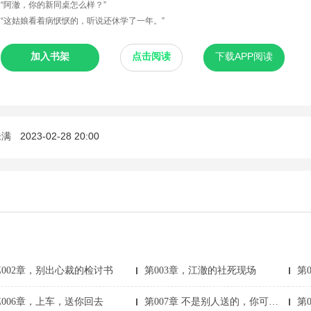
“阿澈，你的新同桌怎么样？”
“这姑娘看着病恹恹的，听说还休学了一年。”
“不用猜了，江澈一看就不喜欢这种成绩好的乖乖女。”
同学们议论纷纷。
加入书架
点击阅读
下载APP阅读
江澈倚靠在桌边，看着认真学习的小同桌，声音中带着打趣。
“八班很乱，你这么乖在这里待不下去的。”
“……”
“算了，叫声哥哥，以后我罩着你。”
“我……我想考清华，不想早恋。”
未满
2023-02-28 20:00
——
大学报道那天。
当着众人的面，江澈抱住了乖软小同桌，嘴角噙着笑意：“大学就不算早恋了。”
——
【鱼入江海，风过林梢，年少的相遇，胜过世间一切美好。】
第002章，别出心裁的检讨书
第003章，江澈的社死现场
第
第006章，上车，送你回去
第007章 不是别人送的，你可以吃