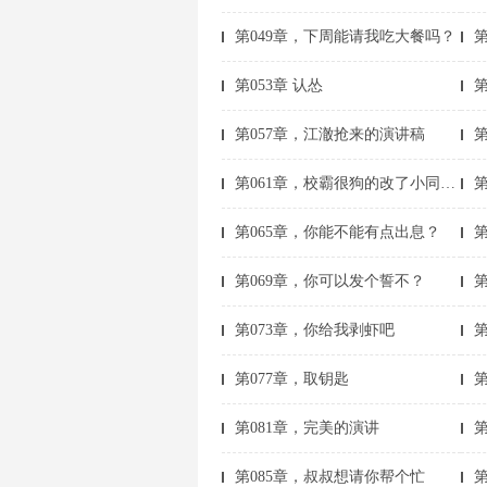
第049章，下周能请我吃大餐吗？
第
第053章 认怂
第
第057章，江澈抢来的演讲稿
第061章，校霸很狗的改了小同桌演讲稿
第065章，你能不能有点出息？
第
第069章，你可以发个誓不？
第073章，你给我剥虾吧
第077章，取钥匙
第081章，完美的演讲
第
第085章，叔叔想请你帮个忙