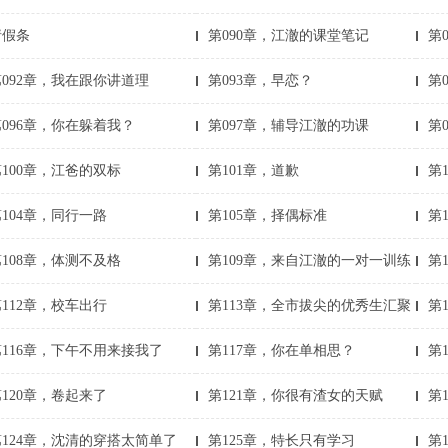
请假条
第090章，江澈的课堂笔记
第0
第092章，我在跟你讲道理
第093章，早恋？
第
第096章，你在躲着我？
第097章，辅导江澈的功课
第
第100章，江爸的双标
第101章，道歉
第
104章，同行一路
第105章，择偶标准
第
第108章，体测不及格
第109章，来自江澈的一对一训练
第
112章，校车出行
第113章，全市拔尖的优秀生汇聚
第
第116章，下午不用来接我了
第117章，你在单相思？
第
120章，卷起来了
第121章，你很有渣女的天赋
第
第124章，沈清的穿搭太简单了
第125章，特长只有学习
第