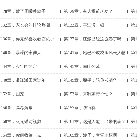
第128章，放了周曦楚鸽子
第129章，有人提前庆功？
第
第132章，家长会的讨论热潮
第133章，宰江澈一顿
第
第136章，你竟然喜欢看霸总小说？
第137章，江澈已经这么卷了吗
第
第140章，暴躁的宋佳人
第141章，她已经成校园风云人物
第
第144章，少年的约定
第145章，南山公墓
第
第148章，带江澈回家过年
第149章，愿望：陪你考清华
第
152章，团宠
第153章，来我家帮个忙？
第
156章，高考落幕
第157章，践行宴
第
第160章，状元采访视频
第161章，这是人能干出来的事？
第
第164章，你俩收敛一点
第165章，嫂子，宣誓主权啊
第