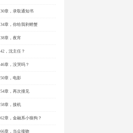
130章，录取通知书
134章，你给我剥螃蟹
138章，夜宵
142，沈主任？
146章，没哭吗？
150章，电影
154章，再次撞见
158章，接机
162章，金融系小狼狗？
166章，当众接吻